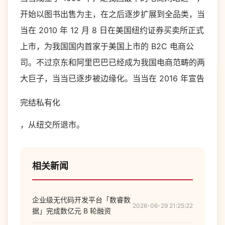
开始以图书出售为主，在之后逐步扩展到全品类，当
当在 2010 年 12 月 8 日在美国纽约证券买卖所正式
上市，为我国国内首家于美国上市的 B2C 电商公
司。不过京东和阿里巴巴已经成为我国电商范畴的两
大巨子，当当已逐步被边缘化。当当在 2016 年宣告
完结私有化
，从纽交所退市。
相关新闻
企业级无代码开发平台「数睿数
2026-06-29 21:25:22
据」完成数亿元 B 轮融资