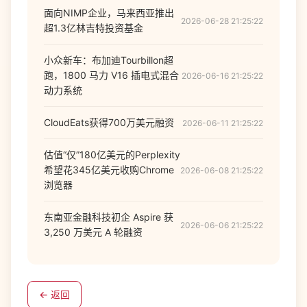
面向NIMP企业，马来西亚推出
2026-06-28 21:25:22
超1.3亿林吉特投资基金
小众新车：布加迪Tourbillon超
跑，1800 马力 V16 插电式混合
2026-06-16 21:25:22
动力系统
CloudEats获得700万美元融资
2026-06-11 21:25:22
估值“仅”180亿美元的Perplexity
希望花345亿美元收购Chrome
2026-06-08 21:25:22
浏览器
东南亚金融科技初企 Aspire 获
2026-06-06 21:25:22
3,250 万美元 A 轮融资
← 返回