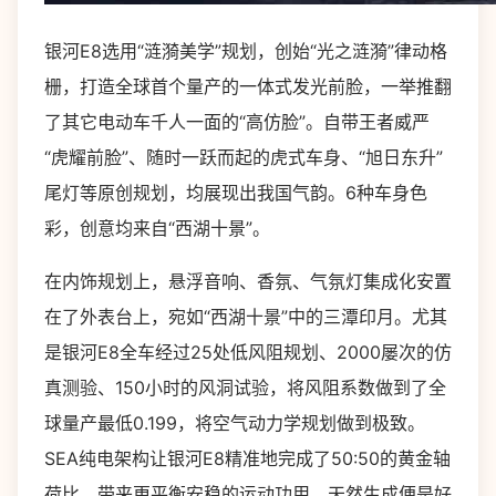
银河E8选用“涟漪美学”规划，创始“光之涟漪”律动格
栅，打造全球首个量产的一体式发光前脸，一举推翻
了其它电动车千人一面的“高仿脸”。自带王者威严
“虎耀前脸”、随时一跃而起的虎式车身、“旭日东升”
尾灯等原创规划，均展现出我国气韵。6种车身色
彩，创意均来自“西湖十景”。
在内饰规划上，悬浮音响、香氛、气氛灯集成化安置
在了外表台上，宛如“西湖十景”中的三潭印月。尤其
是银河E8全车经过25处低风阻规划、2000屡次的仿
真测验、150小时的风洞试验，将风阻系数做到了全
球量产最低0.199，将空气动力学规划做到极致。
SEA纯电架构让银河E8精准地完成了50:50的黄金轴
荷比，带来更平衡安稳的运动功用，天然生成便是好