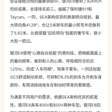
验证操稳功用的麋鹿测验中，银河E8做到了82km/h
的好成果，全球排名前三，逾越了保时捷911和
Taycan。一同，SEA架构优异的悬架转向规划，最
大转向角41.28°，也让5米轿车的最小转弯半径做到
了5.62米，比肩搭载“后轮转向”技能的奢华车，狭小
大街一把过。
银河E8使用“心跳拟合技能”的黑科技，把崎岖路面上
的垂向频率，做到和人的心跳、呼吸相符合的近
1.25hz，完成“人车同频”，驾乘不晕车。一同还标配
GCS舒适制动系统，可抑制76.3%的刹车允许和车身
俯仰，有用消除纯电车在制动时带来的晕厥感。
为满意不同用户的需求，依据SEA架构优异的拓宽
性，银河E8具有400V和800V两种车型。银河E8四