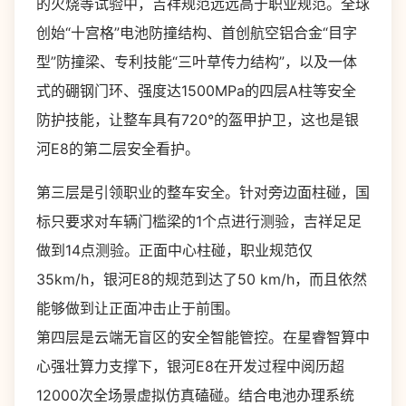
的火烧等试验中，吉祥规范远远高于职业规范。全球
创始“十宫格”电池防撞结构、首创航空铝合金“目字
型”防撞梁、专利技能“三叶草传力结构”，以及一体
式的硼钢门环、强度达1500MPa的四层A柱等安全
防护技能，让整车具有720°的盔甲护卫，这也是银
河E8的第二层安全看护。
第三层是引领职业的整车安全。针对旁边面柱碰，国
标只要求对车辆门槛梁的1个点进行测验，吉祥足足
做到14点测验。正面中心柱碰，职业规范仅
35km/h，银河E8的规范到达了50 km/h，而且依然
能够做到让正面冲击止于前围。
第四层是云端无盲区的安全智能管控。在星睿智算中
心强壮算力支撑下，银河E8在开发过程中阅历超
12000次全场景虚拟仿真磕碰。结合电池办理系统