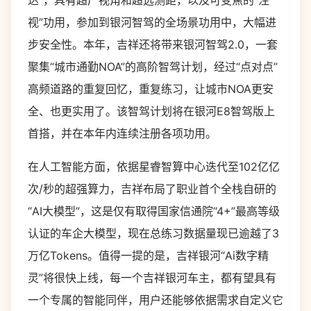
达”，具有超广视角和超远测距，以及可变焦的“注
视”功用，参加到银河智驾的全场景功用中，大幅进
步安全性。本年，吉祥还将带来银河智驾2.0，一套
聚集“城市通勤NOA”的高阶智驾计划，经过“点对点”
高频道路的重复回忆，重复练习，让城市NOA更安
全、也更实用了。该智驾计划将在银河E8智驾版上
首搭，并在本年内连续注册各项功用。
在人工智能方面，依据星睿智算中心迭代至102亿亿
次/秒的超强算力，吉祥布局了职业首个全栈自研的
“AI大模型”，这是仅有取得国家信通院“4+”最高等级
认证的车企大模型，现在总练习数据量现已逾越了3
万亿Tokens。值得一提的是，吉祥银河“Ai数字精
灵”将很快上线，每一个吉祥银河车主，都有望具有
一个专属的智能同伴，用户还能够依据需求自定义它