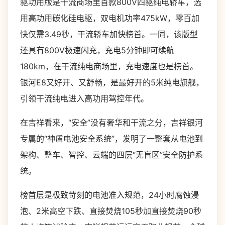
驱功用版是干流商场里首款800V四驱纯电轿车，选
用高功用碳化硅电驱，双电机功率475kW，零百加
快仅需3.49秒，干流轿车加快榜首。一同，该版型
还具有800V极速闪充，充电5分钟即可续航
180km，在干流纯电商场里，充电速度也是榜首。
银河E8又好开、又舒畅，是最好开的5米纯电旗舰，
引领干流纯电进入高功用驾控年代。
在吉祥看来，“安全”没有奢华和干流之分，吉祥银河
专属的“神盾电池安全系统”，发明了一整套从电池到
架构、整车、智控、云端的四层“无盲区”安全防护系
统。
榜首层是极致苛刻的电池准入规范，24小时腐蚀浸
泡、2米高空下跌、直接焚烧105秒加直接焚烧90秒