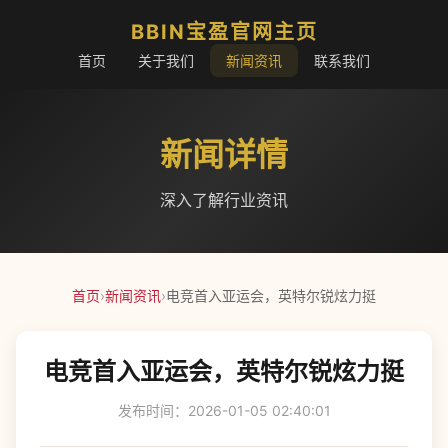
BBIN宝盈官网主页
首页
关于我们
新闻资讯
联系我们
新闻详情
深入了解行业资讯
首页
›
新闻资讯
›
电竞首入亚运会，英特尔锐炫力挺
电竞首入亚运会，英特尔锐炫力挺
发布时间：2026-01-05 02:40:01