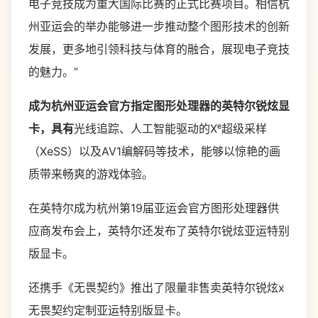
电子竞技成为重大国际比赛的正式比赛项目。相信杭
州亚运会的举办能够进一步推动整个图形技术的创新
发展，更多地引领科技与体育的融合，展现电子竞技
的魅力。”
成为杭州亚运会官方指定图形处理器的英特尔锐炫显
卡，具有
光线追踪、人工智能驱动的Xᵉ超级采样
（XeSS）以及AV1编解码等技术，能够以惊艳的画
质带来畅爽的游戏体验。
在英特尔成为杭州第19届亚运会官方图形处理器供
应商发布会上，英特尔还发布了英特尔锐炫亚运特别
版显卡。
还携手《无畏契约》推出了限量非售卖英特尔锐炫x
无畏契约定制亚运特别版显卡。