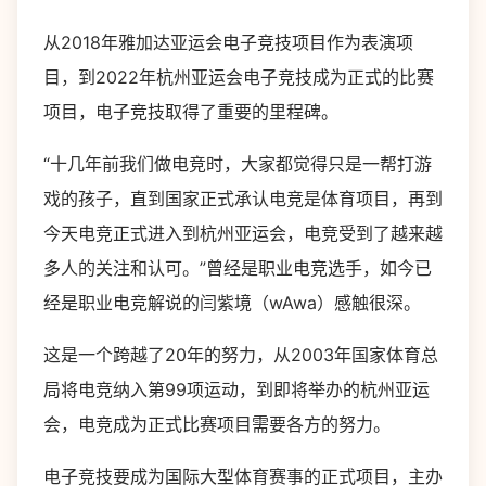
从2018年雅加达亚运会电子竞技项目作为表演项
目，到2022年杭州亚运会电子竞技成为正式的比赛
项目，电子竞技取得了重要的里程碑。
“十几年前我们做电竞时，大家都觉得只是一帮打游
戏的孩子，直到国家正式承认电竞是体育项目，再到
今天电竞正式进入到杭州亚运会，电竞受到了越来越
多人的关注和认可。”曾经是职业电竞选手，如今已
经是职业电竞解说的闫紫境（wAwa）感触很深。
这是一个跨越了20年的努力，从2003年国家体育总
局将电竞纳入第99项运动，到即将举办的杭州亚运
会，电竞成为正式比赛项目需要各方的努力。
电子竞技要成为国际大型体育赛事的正式项目，主办