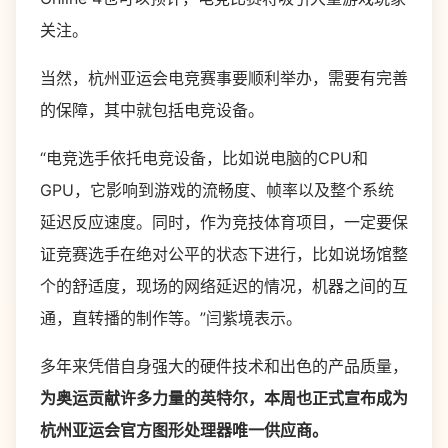
关注。
当然，杭州亚运会电竞赛事要顺利举办，需要有完善
的保障，其中就包括电竞设备。
“电竞选手依托电竞设备，比如说电脑的CPU和
GPU，它影响到游戏的流畅度、帧率以及整个系统
延迟反应速度。同时，作为竞技体育项目，一定要保
证竞赛选手在绝对公平的状态下进行，比如说场馆整
个的舒适度，现场的网络延迟的情况，机器之间的互
通，直转播的制作等。”闫紫境表示。
多年来凭借自身强大的硬件技术和出色的产品质量，
为奥运贡献许多力量的英特尔，本周也正式宣布成为
杭州亚运会官方图形处理器唯一供应商。