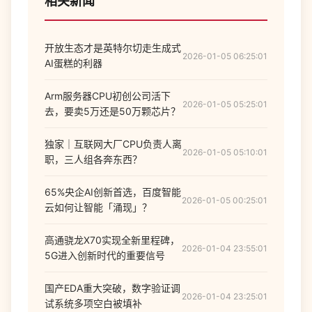
相关新闻
开放生态才是英特尔切走生成式
2026-01-05 06:25:01
AI蛋糕的利器
Arm服务器CPU初创公司活下
2026-01-05 05:25:01
去，要卖5万还是50万颗芯片？
独家｜互联网大厂CPU负责人离
2026-01-05 05:10:01
职，三人组各奔东西？
65%央企AI创新首选，百度智能
2026-01-05 00:25:01
云如何让智能「涌现」？
高通骁龙X70实现全新里程碑，
2026-01-04 23:55:01
5G进入创新时代的重要信号
国产EDA重大突破，数字验证调
2026-01-04 23:25:01
试系统多项空白被填补