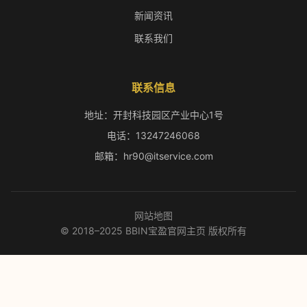
新闻资讯
联系我们
联系信息
地址：开封科技园区产业中心1号
电话：13247246068
邮箱：hr90@itservice.com
网站地图
© 2018–2025 BBIN宝盈官网主页 版权所有