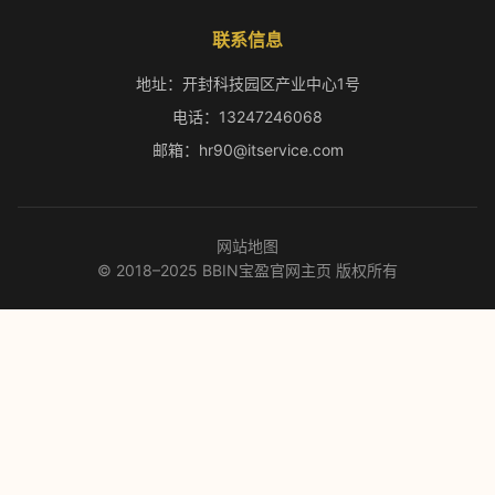
联系信息
地址：开封科技园区产业中心1号
电话：13247246068
邮箱：hr90@itservice.com
网站地图
© 2018–2025 BBIN宝盈官网主页 版权所有