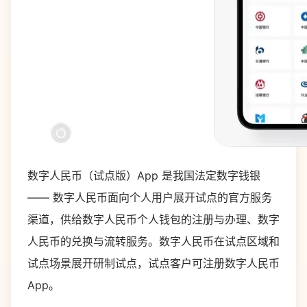
数字人民币（试点版）App 是我国法定数字钱银
—— 数字人民币面向个人用户展开试点的官方服务
渠道，供给数字人民币个人钱包的注册与办理、数字
人民币的兑换与流转服务。数字人民币在试点区域和
试点场景展开研制试点，试点客户可注册数字人民币
App。