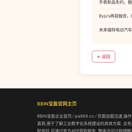
手表新品失约，魅
Byju's再获融资
未来福特电动汽车
← 返回
BBIN宝盈官网主页
BBIN宝盈企业首页✅pa969.cc✅页面加载迅速,操
直观,便于了解工业数字化系统建设的具体方案. 业务
配良好,可通过官方APP获取服务. 整体访问过程顺畅