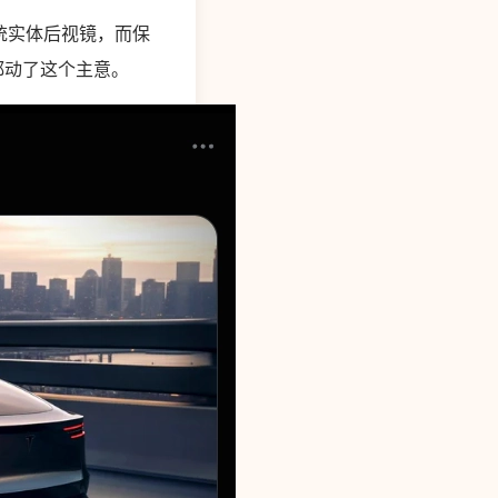
代传统实体后视镜，而保
 都动了这个主意。