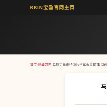
BBIN宝盈官网主页
首页
›
新闻资讯
›
马斯克重申特斯拉汽车未来将“取消传
马