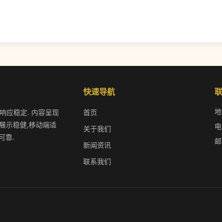
快速导航
地
作响应稳定. 内容呈现
首页
展示稳健,移动端适
电
关于我们
可靠.
邮
新闻资讯
联系我们