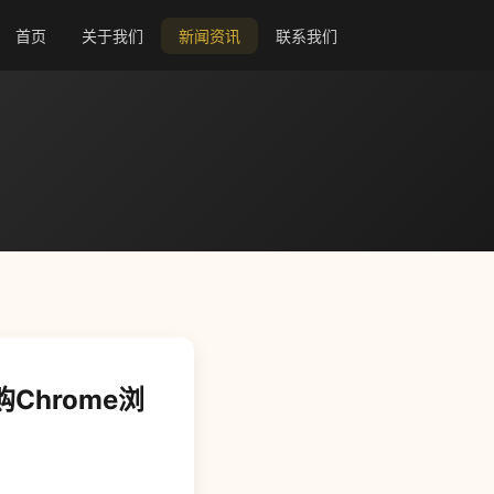
首页
关于我们
新闻资讯
联系我们
购Chrome浏