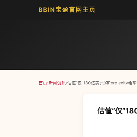
BBIN宝盈官网主页
首页
›
新闻资讯
›
估值“仅”180亿美元的Perplexity
估值“仅”18