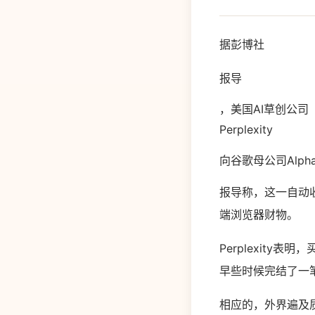
据彭博社
报导
，美国AI草创公司
Perplexity
向谷歌母公司Alph
报导称，这一自动
端浏览器财物。
Perplexit
早些时候完结了一笔
相应的，外界遍及质