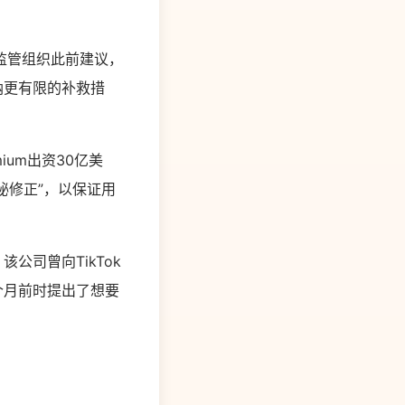
监管组织此前建议，
纳更有限的补救措
ium出资30亿美
秘修正”，以保证用
公司曾向TikTok
几个月前时提出了想要