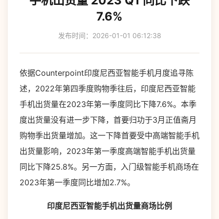
手机出货量 2023 Q1 同比下跌
7.6%
发布时间：2026-01-01 06:12:38
依据Counterpoint印度尼西亚智能手机月度追寻陈
述，2022年第四季度购物季往后，印度尼西亚智能
手机出货量在2023年第一季度同比下降7.6%。本季
度出货量没有进一步下降，首要归功于3月正值斋月
购物季出货量增加。这一下降首要受中高端智能手机
出货量影响，2023年第一季度高端智能手机出货量
同比下降25.8%。另一方面，入门级智能手机商场在
2023年第一季度同比增加2.7%。
印度尼西亚智能手机出货量商场比例