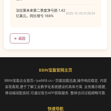
法拉第未来第二季度净亏损 1.42
2025-12-25 21:25:24
亿美元，同比增亏 168%
← 返回
BBIN宝盈官网主页
BBIN宝盈企业首页✅pa969.cc✅页面加载迅速,操作响应稳定. 内容
呈现直观,便于了解工业数字化系统建设的具体方案. 业务展示稳健,
移动端适配良好,可通过官方APP获取服务. 整体访问过程顺畅可靠.
快速导航