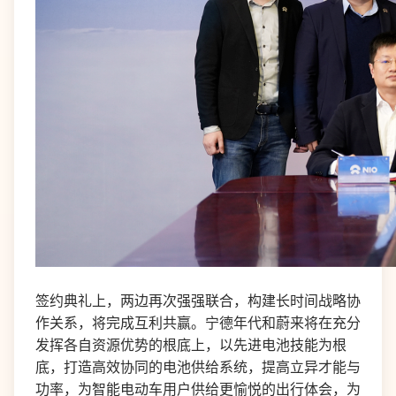
签约典礼上，两边再次强强联合，构建长时间战略协
作关系，将完成互利共赢。宁德年代和蔚来将在充分
发挥各自资源优势的根底上，以先进电池技能为根
底，打造高效协同的电池供给系统，提高立异才能与
功率，为智能电动车用户供给更愉悦的出行体会，为