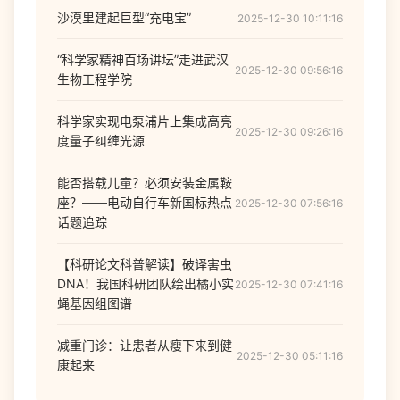
沙漠里建起巨型“充电宝”
2025-12-30 10:11:16
“科学家精神百场讲坛”走进武汉
2025-12-30 09:56:16
生物工程学院
科学家实现电泵浦片上集成高亮
2025-12-30 09:26:16
度量子纠缠光源
能否搭载儿童？必须安装金属鞍
座？——电动自行车新国标热点
2025-12-30 07:56:16
话题追踪
【科研论文科普解读】破译害虫
DNA！我国科研团队绘出橘小实
2025-12-30 07:41:16
蝇基因组图谱
减重门诊：让患者从瘦下来到健
2025-12-30 05:11:16
康起来