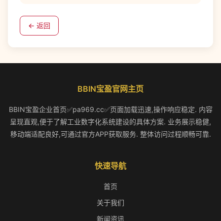
← 返回
BBIN宝盈官网主页
BBIN宝盈企业首页✅pa969.cc✅页面加载迅速,操作响应稳定. 内容
呈现直观,便于了解工业数字化系统建设的具体方案. 业务展示稳健,
移动端适配良好,可通过官方APP获取服务. 整体访问过程顺畅可靠.
快速导航
首页
关于我们
新闻资讯