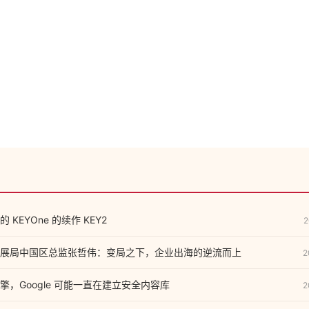
KEYOne 的续作 KEY2
2
展局中国区总监张哲伟：变局之下，企业出海的逆流而上
2
，Google 可能一直在建立安全内容库
2