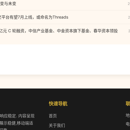
变与未变
2
交平台有望7月上线，或命名为Threads
2
8 亿元 C 轮融资，中信产业基金、中金资本旗下基金、春华资本领投
快速导航
地
作响应稳定. 内容呈现
首页
展示稳健,移动端适
电
关于我们