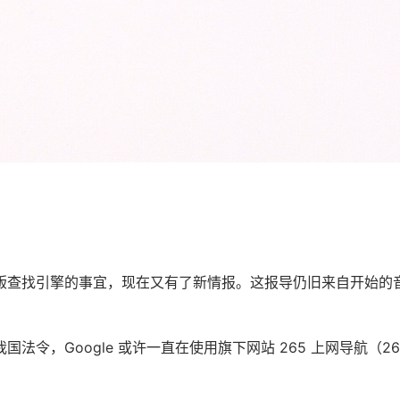
版查找引擎的事宜，现在又有了新情报。这报导仍旧来自开始的
法令，Google 或许一直在使用旗下网站 265 上网导航（26